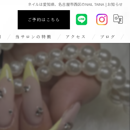
ネイルは愛知県、名古屋市西区のNAIL TAINA | お知らせ
ご予約はこちら
問
当サロンの特徴
アクセス
ブログ
長さ出し
コラム
ワンホン
ベイビーブーマー
ギャル
持ち込み