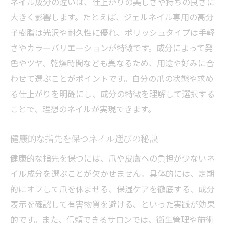
低刺激ネイル成分で安心して楽しむコツ
ネイル成分の違いは、仕上がりの美しさや持ちの良さに
大きく影響します。たとえば、ジェルネイル専用の高分
肌トラブルを防ぐネイル選びの工夫
子樹脂は光沢や耐久性に優れ、ポリッシュタイプは手軽
ネイルの安全性と成分選択の大切さ
さやカラーバリエーションが特徴です。成分によって発
肌にやさしいネイルを選ぶポイント解説
色やツヤ、乾燥時間なども異なるため、用途や好みに合
敏感な方でも安心なネイル成分を紹介
わせて選ぶことがポイントです。自分の爪の状態や求め
ネイル成分と安全性の最新トレンドを探る
る仕上がりを明確にし、成分の特徴を理解して選択する
今注目のネイル成分トレンドとは何か
ことで、理想のネイルが実現できます。
安全性が高まるネイル成分の進化
健康的な指先を保つネイル選びの秘訣
話題のネイル成分と安全対策の最新情報
ネイル業界で注目の成分とその特徴
健康的な指先を保つには、爪や皮膚への負担が少ないネ
イル成分を選ぶことが欠かせません。具体的には、定期
最新トレンドから見るネイル成分の選び方
的にオフして爪を休ませる、保湿ケアを徹底する、成分
安心して使える最新ネイル成分を解説
表示を確認して有害物質を避ける、といった実践が効果
納得して選べるネイル成分のポイントまとめ
的です。また、信頼できるサロンでは、衛生管理や施術
納得できるネイル成分選びの要点整理