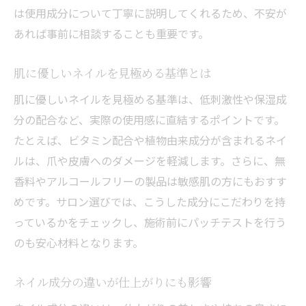
自宅でできるネイル成分の見分け方
は使用成分について丁寧に説明してくれるため、不安が
成分表から安全なネイルを選ぶポイント
あれば事前に相談することも重要です。
好みに合わせたネイル成分の選択方法
肌に優しいネイルを見極める基準とは
ネイル成分診断で理想の指先を手に入れる
ネイルを美しく保つための成分選択術
肌に優しいネイルを見極める基準は、低刺激性や保湿成
分の配合など、実際の使用感に直結するポイントです。
美しいネイルを長持ちさせる成分の役割
たとえば、ビタミン配合や植物由来成分が含まれるネイ
ネイルの持続力を高める成分とは
ルは、爪や皮膚へのダメージを軽減します。さらに、無
ケア重視のネイル選びで健康な爪を守る
香料やアルコールフリーの製品は敏感肌の方にもおすす
ネイル成分とケア方法の関係を解説
めです。サロン選びでは、こうした成分にこだわりを持
見た目も持ちも満足なネイル成分の秘密
っているかをチェックし、施術前にパッチテストを行う
プロも注目するネイル成分の選び方
のも安心材料となります。
敏感肌でも安心できるネイルの選び方
ネイル成分の違いが仕上がりにも影響
敏感肌に優しいネイル成分の見つけ方