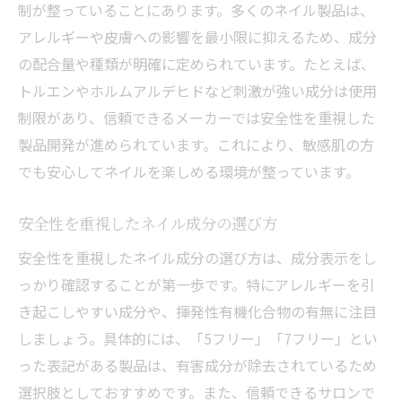
制が整っていることにあります。多くのネイル製品は、
ネイル成分の働きと選び方のポイント
アレルギーや皮膚への影響を最小限に抑えるため、成分
基本を押さえるネイル成分の豆知識
の配合量や種類が明確に定められています。たとえば、
成分ラベルの見方で安心ネイル生活を
トルエンやホルムアルデヒドなど刺激が強い成分は使用
アレルギーが気になる方へのネイル成分解説
制限があり、信頼できるメーカーでは安全性を重視した
アレルギー対策に役立つネイル成分選び
製品開発が進められています。これにより、敏感肌の方
ネイルで肌トラブルを防ぐ方法とは
でも安心してネイルを楽しめる環境が整っています。
安心できる低刺激ネイル成分の特徴
安全性を重視したネイル成分の選び方
敏感な方におすすめのネイル構成成分
ネイルの成分チェックと注意点まとめ
安全性を重視したネイル成分の選び方は、成分表示をし
っかり確認することが第一歩です。特にアレルギーを引
アレルギー症状を防ぐためのネイル知識
き起こしやすい成分や、揮発性有機化合物の有無に注目
自分に合うネイルを見つける成分チェック法
しましょう。具体的には、「5フリー」「7フリー」とい
ネイル成分を比較して自分に合うものを
った表記がある製品は、有害成分が除去されているため
肌質別に適したネイル選びのコツ
選択肢としておすすめです。また、信頼できるサロンで