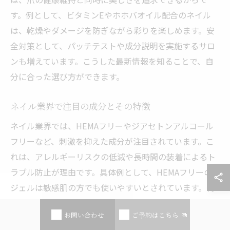
す。例として、ビタミンEやホホバオイル配合のネイル
は、乾燥やダメージを防ぎながら彩りを楽しめます。安
全対策として、パッチテストや成分説明を実施するサロ
ンも増えています。こうした最新情報を知ることで、自
分に合った選び方ができます。
ネイル業界で注目の成分とその特徴
ネイル業界では、HEMAフリーやジアセトンアルコール
フリーなど、刺激を抑えた成分が注目されています。こ
れは、アレルギーリスクの低減や長時間の装着によるト
ラブル防止が理由です。具体例として、HEMAフリーの
ジェルは敏感肌の方でも使いやすいとされています。特
徴としては、従来品と比べて発色や持ちも良好。こうし
お問い合わせ
ご予約はこちら
た成分を選ぶことで、安心と美しさを両立できます。