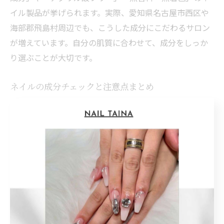
イル製品が挙げられます。実際、愛知県名古屋市西区や
海部郡飛島村周辺でも、こうした成分にこだわるサロン
が増えています。自分の肌質に合わせて、成分をしっか
り選ぶことが大切です。
ネイルの成分チェックと注意点まとめ
ネイル成分をチェックする際は、アレルギーや肌トラブ
ルのリスク低減のために成分表の確認が不可欠です。そ
の理由は、成分によっては健康被害を引き起こす場合が
あるからです。具体的には、刺激物質やアレルギー誘発
成分の有無を確認し、できるだけシンプルな成分構成を
選びましょう。成分不明な場合は、専門スタッフに相談
することも大切です。これらを心がけることで、安心し
てネイルを楽しめます。