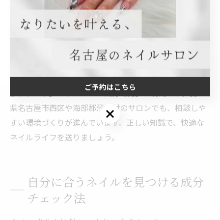
アレルギー症状を防ぐためのネイル知識
アレルギー症状を防ぐには、ネイル成分の基礎知識を身
につけることが重要です。なぜなら、原因となる成分を
知ることで事前にリスク回避ができるからです。具体的
には、「自分が過去に反応した成分の把握」「事前のパ
ご予約はこちら
ッチテスト」「サロンでの成分確認」が有効です。愛知
県名古屋市西区や海部郡飛島村のサロンでも、相談しや
ご予約はこちら
すい環境づくりが進んでいます。正しい知識で、快適な
ネイルライフを送りましょう。
自分に合うネイルを見つける成分
チェック法