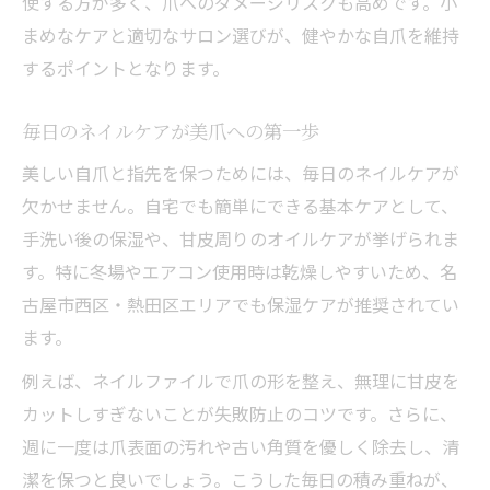
使する方が多く、爪へのダメージリスクも高めです。小
まめなケアと適切なサロン選びが、健やかな自爪を維持
ネイル習慣で得られる自信と喜び
するポイントとなります。
健康的な爪を目指すネイル心構え術
ネイル心構えで健康的な爪を育てる方法
毎日のネイルケアが美爪への第一歩
爪の健康を守るネイルケアの秘訣
美しい自爪と指先を保つためには、毎日のネイルケアが
健康美爪に導くネイル心構え術
欠かせません。自宅でも簡単にできる基本ケアとして、
ネイルケアと心構えで手元美を実現
手洗い後の保湿や、甘皮周りのオイルケアが挙げられま
健康な自爪を保つためのネイル対策
す。特に冬場やエアコン使用時は乾燥しやすいため、名
日々のケアで理想の爪に近づく秘訣
古屋市西区・熱田区エリアでも保湿ケアが推奨されてい
ネイルケアを継続し理想の爪へ導く
ます。
日常のネイルケアで指先美を叶える
例えば、ネイルファイルで爪の形を整え、無理に甘皮を
ネイル心構えで爪の形が美しく変化
カットしすぎないことが失敗防止のコツです。さらに、
理想の爪を目指すネイルケア習慣
週に一度は爪表面の汚れや古い角質を優しく除去し、清
潔を保つと良いでしょう。こうした毎日の積み重ねが、
ネイルケアの積み重ねが美爪を作る