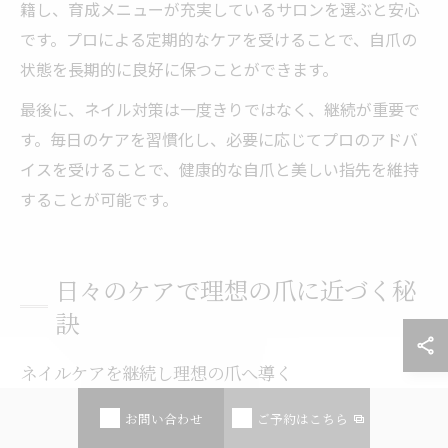
籍し、育成メニューが充実しているサロンを選ぶと安心
です。プロによる定期的なケアを受けることで、自爪の
状態を長期的に良好に保つことができます。
最後に、ネイル対策は一度きりではなく、継続が重要で
す。毎日のケアを習慣化し、必要に応じてプロのアドバ
イスを受けることで、健康的な自爪と美しい指先を維持
することが可能です。
日々のケアで理想の爪に近づく秘
訣
ネイルケアを継続し理想の爪へ導く
ネイルケアを継続することで、自爪の健康や美しさは着
お問い合わせ
ご予約はこちら
実に向上します。特に名古屋市西区や熱田区で働く方々