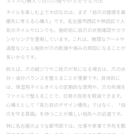
ネイル心構えで自爪の健やかさを守る方法
ネイルケアで叶える理想の指先
自爪育成の正しい心構えとポイント
ネイルを楽しむ上で大切なのは、まず「自爪の健康を最
優先に考える心構え」です。名古屋市西区や熱田区で人
美爪を目指すためのネイル意識改革
気のネイルサロンでも、施術前に自爪の状態確認やカウ
初めてでも安心なネイルケアの基本
ンセリングを重視しています。これは、無理なアートや
初心者向けネイル心構えとケア方法
過度なジェル施術が爪の乾燥や傷みの原因になることが
ネイル初心者も安心な基本ケア解説
多いからです。
初めてのネイル体験を楽しむコツ
例えば、爪の縦ジワや二枚爪が気になる場合は、爪の水
ネイルケアの基本を丁寧に学ぶ理由
分・油分バランスを整えることが重要です。具体的に
心構え次第でネイルの仕上がりが変わる
は、保湿用ネイルオイルの定期的な使用や、爪の先端を
指先を輝かせるためのネイル習慣
ファイルで整えることで、日常の負担を軽減できます。
ネイル心構えで指先の魅力がアップ
心構えとして「見た目のデザイン優先」ではなく、「自
日々のネイル習慣が美爪を育てる秘訣
爪を守る意識」を持つことが美しい指先への近道です。
指先美を保つためのネイルケア習慣
特に名古屋のような都市部では、仕事や家事で手先を酷
ネイルを続けることで変わる指先の印象