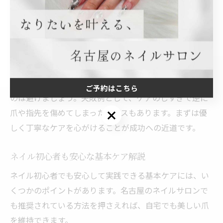
丁寧なケアが理想の指先を作る第一歩です。特に乾燥し
やすい季節には、ネイルオイルやハンドクリームで爪周
りを保護しましょう。初心者でも無理なく続けられるケ
アが多く、続けることで自爪の強度やツヤもアップしま
す。
注意点として、強くこすったり無理に甘皮をカットする
ご予約はこちら
のは避けましょう。失敗例として、ケアのしすぎで逆に
爪や指先を傷めてしまったケースもあります。まずは優
ご予約はこちら
しく丁寧なケアを心がけることが成功への近道です。
ネイル初心者も安心な基本ケア解説
ネイル初心者でも安心して実践できる基本ケアには、い
くつかのポイントがあります。名古屋のネイルサロンで
も推奨されている方法を押さえれば、自宅でも美しい爪
を維持できます。