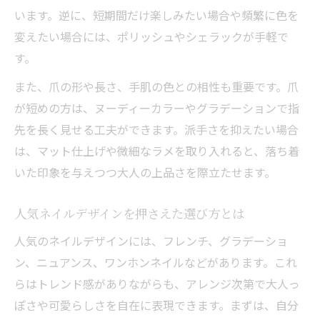
ネイルデザインで日常もイベントも華やか
います。逆に、短期間だけ楽しみたい場合や頻繁に色を
に
変えたい場合には、ポリッシュやシェラックが手軽で
オフィスで映える上品ネイルの選び方
す。
大人可愛いネイルでシーンごとに差をつけ
また、爪の形や長さ、手肌の色との相性も重要です。爪
る
が短めの方は、ヌーディーカラーやグラデーションで指
ネイルバリエーションで印象を自在に演出
先を長く見せる工夫ができます。派手さを抑えたい場合
は、マット仕上げや微細なラメを取り入れると、落ち着
いた印象を与えつつ大人の上品さを際立たせます。
人気ネイルデザインを押さえた選び方とは
人気のネイルデザインには、フレンチ、グラデーショ
ン、ニュアンス、ワンホンネイルなどがあります。これ
らはトレンド感がありながらも、アレンジ次第で大人っ
ぽさや可愛らしさを自在に表現できます。まずは、自分