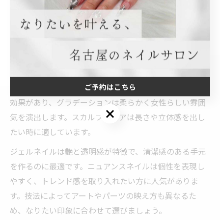
談し、自分の手の形や肌色に合わせたデザインを提案し
てもらうのがおすすめです。
ネイル技法が与える指先の見栄えの違い
ネイル技法によって、指先の見え方や印象は大きく変わ
ご予約はこちら
ります。例えば、フレンチネイルは指を長く細く見せる
効果があり、グラデーションは柔らかく女性らしい雰囲
ご予約はこちら
気を演出します。スカルプチュアは長さや立体感を出し
たい時に適しています。
ジェルネイルは艶と透明感が特徴で、清潔感のある手元
を作るのに最適です。ニュアンスネイルは個性を表現し
やすく、トレンド感を取り入れたい方に人気がありま
す。技法によってアートやパーツの映え方も異なるた
め、なりたい印象に合わせて選びましょう。