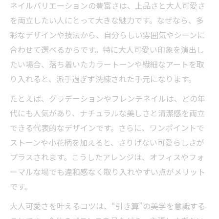
ネイルバリエーションの豊富さは、上品さと大人可愛さ
ジェルネイルやフレンチの魅力を再発見
を両立したい人にとって大きな魅力です。なぜなら、多
ネイル種類一覧から選ぶ技法別おすすめ
彩なデザインや技法から、自分らしい雰囲気やシーンに
大人可愛いネイル技法で印象を変える方法
合わせて選べるからです。特に大人可愛い印象を演出し
たい場合、落ち着いたカラートーンや繊細なアートを取
ネイル技法が与える指先の見栄えの違い
り入れると、派手過ぎず洗練された手元になります。
上品さが際立つ大人向けネイルの魅力
たとえば、グラデーションやフレンチネイルは、どの年
40代・50代に最適な上品ネイルの魅力解説
代にも人気があり、ナチュラルな美しさと清潔感を両立
大人可愛いネイルデザインの選び方ポイン
できる代表的なデザインです。さらに、ワンポイントで
ト
ストーンや小花柄を加えると、さりげない可愛らしさが
ネイルバリエーションで品格を高めるコツ
プラスされます。こうしたアレンジは、オフィスやフォ
肌なじみ抜群のネイル種類一覧と選び方
ーマルな場でも違和感なく取り入れやすい点がメリット
ネイルデザインで叶える落ち着きと華やか
です。
さ
大人可愛さを叶えるコツは、“引き算”の美学を意識する
ネイルデザインの名前と特徴を徹底比較