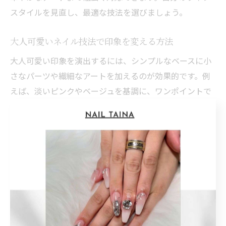
スタイルを見直し、最適な技法を選びましょう。
大人可愛いネイル技法で印象を変える方法
大人可愛い印象を演出するには、シンプルなベースに小
さなパーツや繊細なアートを加えるのが効果的です。例
えば、淡いピンクやベージュを基調に、ワンポイントで
ストーンやホログラムを配置すると、可愛らしさと上品
さのバランスが取れます。
また、グラデーションやニュアンスネイルは派手すぎ
ず、手元に柔らかな印象を与えます。40代・50代の方に
は、落ち着いた色味でラメやパールを控えめに使うこと
で、年齢に合った大人の可愛さを表現できます。
失敗しがちなポイントは、装飾を盛り込みすぎて子供っ
ぽくなってしまうことです。迷った時はネイリストに相