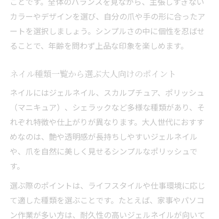
ことです。全体のバランスを見ながら、主張しすぎない
ネイルデザイン種類と名称の違いを比較
カラーやデザインを選び、自分の爪や手の形に合ったア
ネイル種類一覧で見る人気デザインの特徴
ートを選択しましょう。シンプルさの中に個性を忍ばせ
大人可愛いネイルデザインのポイント解説
ることで、年齢を問わず上品な印象を楽しめます。
ジェルネイルやグラデーションの魅力比較
ネイル種類一覧から選ぶ大人向けのポイント
ネイル技法ごとのデザインバリエーション
流行を押さえたネイル種類一覧の使い方
ネイルにはジェルネイル、スカルプチュア、ポリッシュ
（マニキュア）、シェラックなど多様な種類があり、そ
ネイル種類一覧を活用したトレンド把握法
れぞれ特徴や仕上がりが異なります。大人世代におすす
人気ネイルデザインを一覧で比較するコツ
めなのは、艶や透明感が長持ちしやすいジェルネイル
ネイル技法種類を知って選択肢を広げる
や、爪を自然に美しく見せるシンプルなポリッシュで
大人可愛いネイルデザインの流行ポイント
す。
ジェルネイルの最新種類と選び方のヒント
選ぶ際のポイントは、ライフスタイルや仕事環境に応じ
シーン別ネイルで際立つ品格と可愛さ
て適した種類を選ぶことです。たとえば、家事やパソコ
シーンに合わせたネイル種類選びの基本
ン作業が多い方は、耐久性の高いジェルネイルが向いて