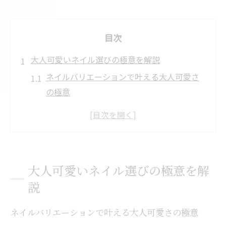
目次
大人可愛いネイル選びの極意を解説
ネイルバリエーションで叶える大人可愛さ
の極意
ネイル種類一覧から選ぶ大人向けのポイン
ト
人気ネイルデザインを押さえた選び方とは
ネイル技法の違いが魅力に与える影響
大人可愛いネイル選びの極意を解
40代・50代に似合う上品ネイルの探し方
説
ネイル技法の種類から知る上品デザイン
ネイル技法の種類と上品デザインの特徴解
ネイルバリエーションで叶える大人可愛さの極意
説