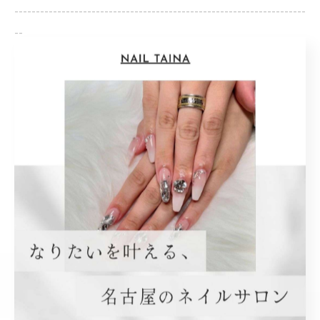
--------------------------------------------------------------------
--
ギャル
持ち込み
< 前のページ
一覧に戻る
次のページ >
関連タグ
#名古屋市西区
#ネイル
#庄内緑地公園駅
#新規様
#歓迎