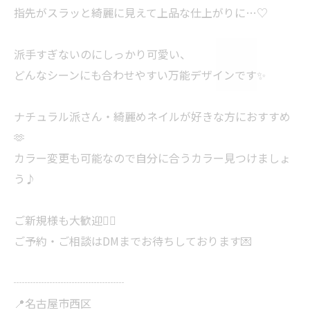
指先がスラッと綺麗に見えて上品な仕上がりに…♡
派手すぎないのにしっかり可愛い、
どんなシーンにも合わせやすい万能デザインです✨
ナチュラル派さん・綺麗めネイルが好きな方におすすめ
🫶
カラー変更も可能なので自分に合うカラー見つけましょ
う♪
ご新規様も大歓迎🙆‍♀️
ご予約・ご相談はDMまでお待ちしております💌⁡
┈┈┈┈┈┈┈┈┈┈
📍名古屋市西区